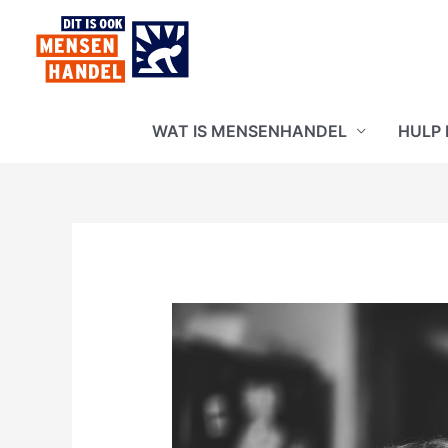
Ga
naar
de
inhoud
WAT IS MENSENHANDEL
HULP