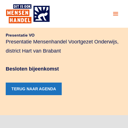
Ga
Hoof
naar
de
inhoud
Presentatie VO
Presentatie Mensenhandel Voortgezet Onderwijs,
district Hart van Brabant
Besloten bijeenkomst
TERUG NAAR AGENDA