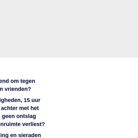
iend om tegen
jn vrienden?
igheden, 15 uur
 achter met het
e geen ontslag
nruimte verliest?
eding en sieraden