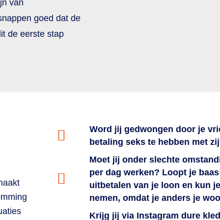
ijn van
 snappen goed dat de
it de eerste stap
Word jij gedwongen door je vr
betaling seks te hebben met zi
Moet jij onder slechte omstand
per dag werken? Loopt je baas
maakt
uitbetalen van je loon en kun j
temming
nemen, omdat je anders je woo
uaties
Krijg jij via Instagram dure kl