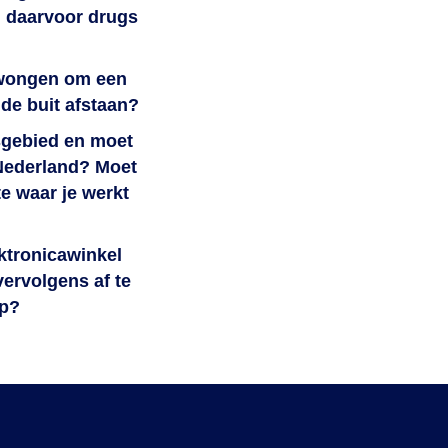
l daarvoor drugs
edwongen om een
 de buit afstaan?
gsgebied en moet
 Nederland? Moet
mte waar je werkt
ektronicawinkel
ervolgens af te
op?