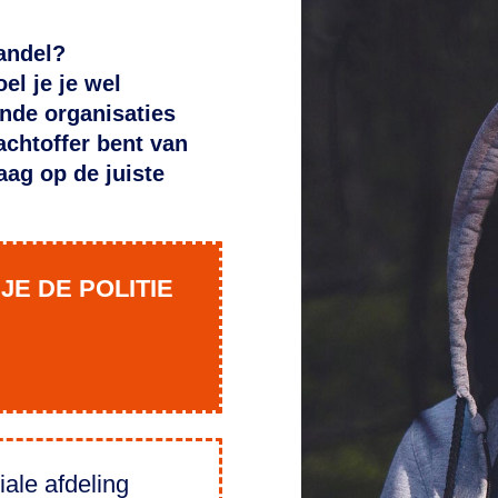
andel?
el je je wel
nde organisaties
lachtoffer bent van
ag op de juiste
JE DE POLITIE
iale afdeling