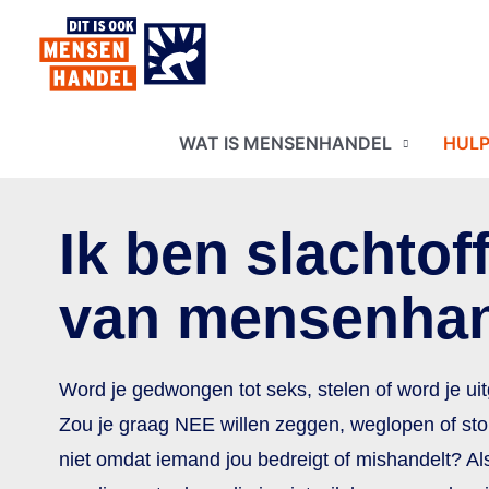
Ga
naar
de
inhoud
WAT IS MENSENHANDEL
HULP
Ik ben slachtof
van mensenha
Word je gedwongen tot seks, stelen of word je uit
Zou je graag NEE willen zeggen, weglopen of stop
niet omdat iemand jou bedreigt of mishandelt? Al