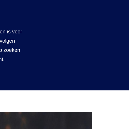
en is voor
evolgen
lp zoeken
nt.