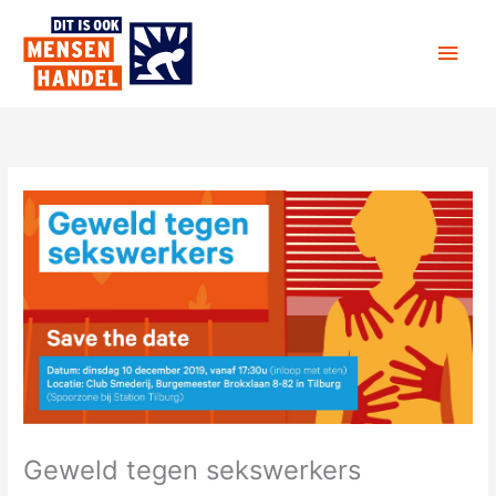
Ga
Hoo
naar
de
inhoud
Geweld tegen sekswerkers