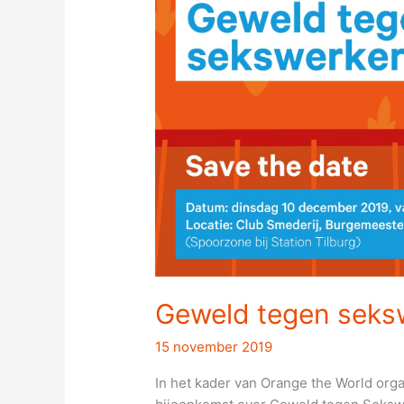
tegen
sekswerkers
Geweld tegen seks
15 november 2019
In het kader van Orange the World org