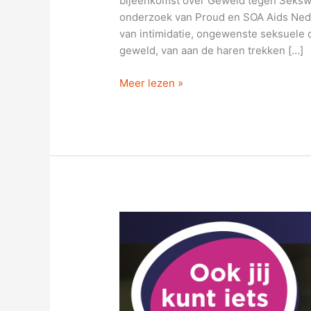
bijeenkomst over Geweld tegen Sekswer
onderzoek van Proud en SOA Aids Nede
van intimidatie, ongewenste seksuele d
geweld, van aan de haren trekken […]
Meer lezen »
Samen
tegen
mensenhandel