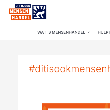
Ga
naar
de
inhoud
WAT IS MENSENHANDEL
HULP
#ditisookmensen
Geweld