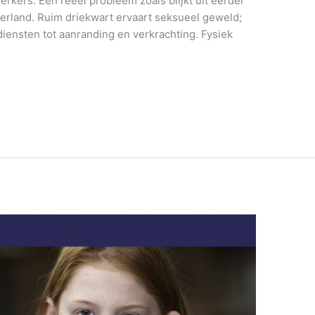
kers. Een reëel probleem zoals blijkt uit eerder
rland. Ruim driekwart ervaart seksueel geweld;
iensten tot aanranding en verkrachting. Fysiek