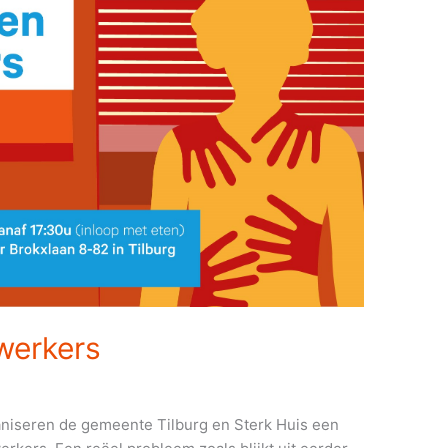
werkers
aniseren de gemeente Tilburg en Sterk Huis een