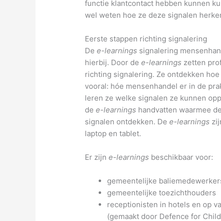
functie klantcontact hebben kunnen k
wel weten hoe ze deze signalen herke
Eerste stappen richting signalering
De
e-learnings
signalering mensenhan
hierbij. Door de
e-learnings
zetten pro
richting signalering. Ze ontdekken ho
vooral: hóe mensenhandel er in de prak
leren ze welke signalen ze kunnen opp
de
e-learnings
handvatten waarmee de 
signalen ontdekken. De
e-learnings
zi
laptop en tablet.
Er zijn
e-learnings
beschikbaar voor:
gemeentelijke baliemedewerker
gemeentelijke toezichthouders
receptionisten in hotels en op v
(gemaakt door Defence for Chil