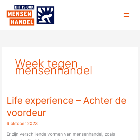
Ga
Hoo
naar
de
inhoud
Week tegen
mensenhandel
Life experience – Achter de
Life
experience
voordeur
–
Achter
6 oktober 2023
de
voordeur
Er zijn verschillende vormen van mensenhandel, zoals