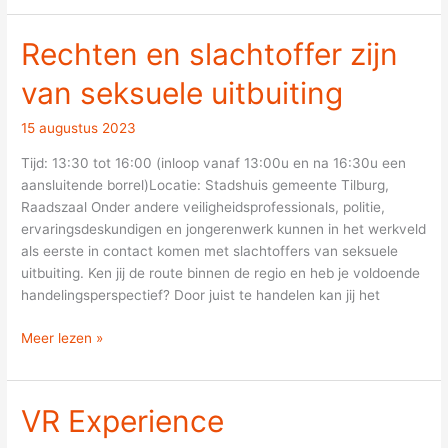
Rechten en slachtoffer zijn
Rechten
en
van seksuele uitbuiting
slachtoffer
zijn
15 augustus 2023
van
seksuele
Tijd: 13:30 tot 16:00 (inloop vanaf 13:00u en na 16:30u een
uitbuiting
aansluitende borrel)Locatie: Stadshuis gemeente Tilburg,
Raadszaal Onder andere veiligheidsprofessionals, politie,
ervaringsdeskundigen en jongerenwerk kunnen in het werkveld
als eerste in contact komen met slachtoffers van seksuele
uitbuiting. Ken jij de route binnen de regio en heb je voldoende
handelingsperspectief? Door juist te handelen kan jij het
Meer lezen »
VR Experience
VR
Experience