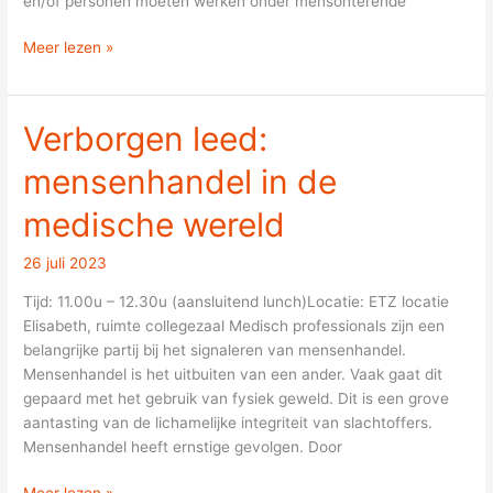
en/of personen moeten werken onder mensonterende
Meer lezen »
Verborgen leed:
Verborgen
leed:
mensenhandel in de
mensenhandel
in
medische wereld
de
medische
26 juli 2023
wereld
Tijd: 11.00u – 12.30u (aansluitend lunch)Locatie: ETZ locatie
Elisabeth, ruimte collegezaal Medisch professionals zijn een
belangrijke partij bij het signaleren van mensenhandel.
Mensenhandel is het uitbuiten van een ander. Vaak gaat dit
gepaard met het gebruik van fysiek geweld. Dit is een grove
aantasting van de lichamelijke integriteit van slachtoffers.
Mensenhandel heeft ernstige gevolgen. Door