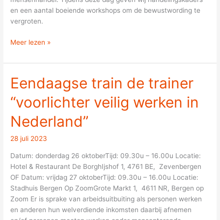
en een aantal boeiende workshops om de bewustwording te
vergroten.
Meer lezen »
Eendaagse train de trainer
Eendaagse
train
“voorlichter veilig werken in
de
trainer
Nederland”
“voorlichter
veilig
28 juli 2023
werken
in
Datum: donderdag 26 oktoberTijd: 09.30u – 16.00u Locatie:
Nederland”
Hotel & Restaurant De BorghIjshof 1, 4761 BE, Zevenbergen
OF Datum: vrijdag 27 oktoberTijd: 09.30u – 16.00u Locatie:
Stadhuis Bergen Op ZoomGrote Markt 1, 4611 NR, Bergen op
Zoom Er is sprake van arbeidsuitbuiting als personen werken
en anderen hun welverdiende inkomsten daarbij afnemen